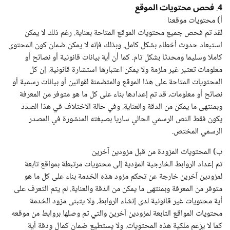
4
فحص محتويات الموقع
.
أ) محتويات موقعنا
لقد تم فحص جميع محتويات الموقع المتاحة بعناية. رغم ذلك لا يمكن
استبعاد حدوث أخطاء بشكل كامل. وبذلك فإنه لا يمكن ضمان كون المحتوى
كاملا وسليما ومحدثا بشكل تام. كما أن أية بيانات قانونية أو نصائح أو
معلومات تعتبر غير ملزمة ولا يمكن اعتبارها استشارة قانونية. إن كل
المحتويات المتاحة على هذا الموقع والمتضمنة لقوانين أو بيانات رسمية أو
نصائح أو معلومات، قد تم إعدادها بناء على كل ما هو متوفر من المعرفة
وبمنتهى ما يمكن من الدقة والعناية. وفي حالة الاختلاف في هذا الصدد
يكون فقط النص الرسمي الحالي ساريا بصيغته المنشورة في المصدر
الرسمي المختص.
ب) المحتويات المزودة من قبل مزودين آخرين
تم إعداد الروابط الخارجية المؤدية إلى محتويات مرتبطة بمواقع تابعة
لمزودين آخرين خارجة عن تحكم مزود هذه الخدمة بناء على كل ما هو
متوفر من المعرفة وبمنتهى ما يمكن من الدقة والعناية. لم يتم التعرف على
أية محتويات غير قانونية لدى إنشاء الروابط. ولا يتبنى مزود الخدمة
محتويات المواقع التابعة لمزودين آخرين والتي تم وصلها بروابط من موقعه
كما لا يزعم ملكية هذه المحتويات. ولا يستطيع ضمان كمال ودقة أية