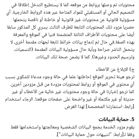
محتويات تم وصلها بروابط من موقعه كما لا يستطيع التدخل إطلاقا في
التصميم الحالي أو المستقبلي للمواد المتاحة عبر هذه الروابط الخارجية. أي
مسؤولية قانونية عن محتويات غير قانونية أو خاطئة أو ناقصة يتحملها
حصريا مزود تلك المحتويات التابعة للطرف الثالث. يسري كل المذكور سابقا
أيضا على محتويات الأطراف الثالثة المتضمنة فنيا في الموقع والمعرفة
بهذه الصفة.في حال تم إدماج بيانات خرائط تابعة لجهات مقدمة أخرى، لا
يتحمل الناشر صراحة وبأية حال مسؤولية البيانات المقدمة (التسميات،
وترسيم الحدود وغيرها). كما لا يضمن صحة تلك البيانات.
ج) الإبلاغ عن الأخطاء
ترجو هيئة تحرير الموقع إحاطتها علما في حالة وجود مدعاة للشكوى بسبب
أي محتوى في الموقع أو روابط لمحتويات مزودة من قبل مزودين آخرين.
كما نرجو إخبارنا في حالة وجود محتويات غير خالية من الأخطاء أو غير
حديثة أو غير مكتملة أو غير واضحة على صفحات موقعنا. الرجاء استخدام
[رابط: استمارتنا المخصصة] لهذا الغرض.
5. حماية البيانات
يقوم مزود الخدمة بجمع البيانات الشخصية ومعالجتها واستخدامها فقط
وفقا لـ[رابط: "تنبيهات حول حماية البيانات"].